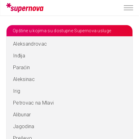
Opštine u kojima su dostupne Supernova usluge
Aleksandrovac
Inđija
Paraćin
Aleksinac
Irig
Petrovac na Mlavi
Alibunar
Jagodina
Preševo