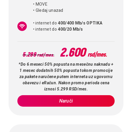
• MOVE
• Gledaj unazad
• internet do
400/400 Mb/s OPTIKA
• internet do
400/20 Mb/s
2.600
5.299
rsd/mes.
rsd/mes.
*Do 6 meseci 50% popusta na mesečnu naknadu +
1 mesec dodatnih 50% popusta tokom promocije
za pakete naručene putem interneta uz ugovornu
obavezu i eRačun. Nakon promo perioda cena
iznosi 5.299 RSD/mes.
Naruči