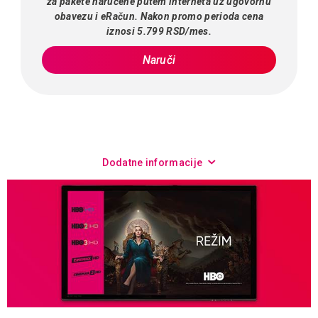
za pakete naručene putem interneta uz ugovornu
obavezu i eRačun. Nakon promo perioda cena
iznosi 5.799 RSD/mes.
Naruči
Dodatne informacije