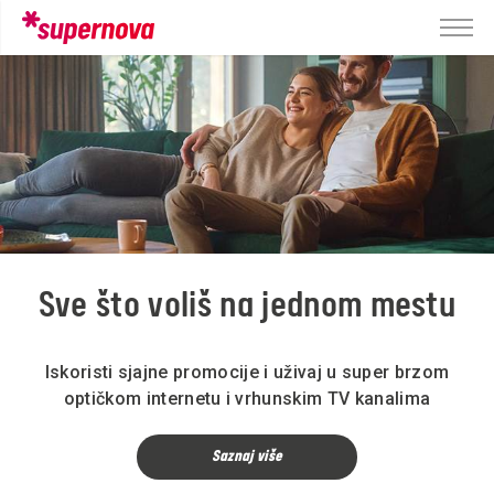
Sve što voliš na jednom mestu
Iskoristi sjajne promocije i uživaj u super brzom
optičkom internetu i vrhunskim TV kanalima
Saznaj više