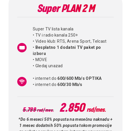
Super PLAN 2 M
Super TV lista kanala
• TV i radio kanala 250+
• Video klub: RTS, Arena Sport, Telcast
•
Besplatno 1 dodatni TV paket po
izboru
• MOVE
• Gledaj unazad
• internet do
600/600 Mb/s OPTIKA
• internet do
600/30 Mb/s
2.850
5.799
rsd/mes.
rsd/mes.
*Do 6 meseci 50% popusta na mesečnu naknadu +
1 mesec dodatnih 50% popusta tokom promocije