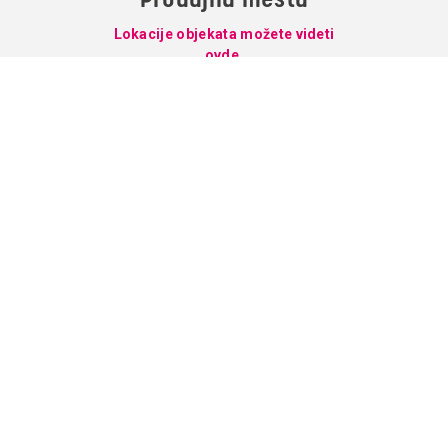
Lokacije objekata možete videti
ovde.
Usluge
Korisno
Paketi
Vesti
Televizija
O nama
Internet
Prodajna mesta
Telefonija
Supernova mail
Podrška
Kontakt
Saglasnost za kolačiće
Pratite nas
Facebook
Youtube