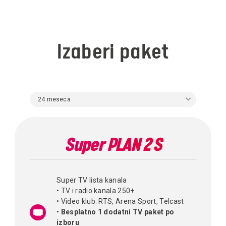
Izaberi paket
24 meseca
Super PLAN 2 S
Super TV lista kanala
• TV i radio kanala 250+
• Video klub: RTS, Arena Sport, Telcast
•
Besplatno 1 dodatni TV paket po
izboru