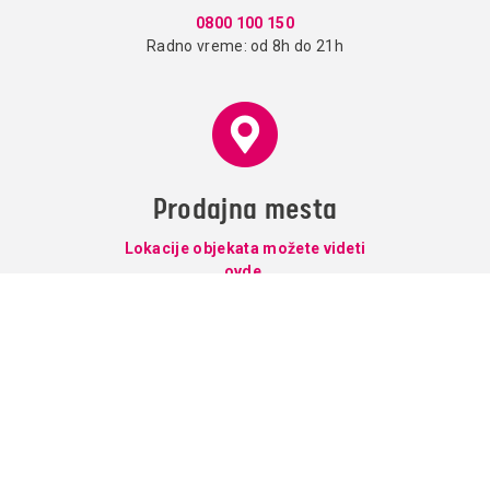
0800 100 150
Radno vreme: od 8h do 21h
Prodajna mesta
Lokacije objekata možete videti
ovde.
Usluge
Korisno
Paketi
Vesti
Televizija
O nama
Internet
Prodajna mesta
Telefonija
Supernova mail