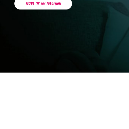
MOVE ’N’ GO Tutorijali