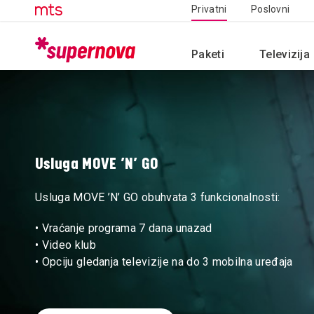
Privatni
Poslovni
Paketi
Televizija
Zgrabite svoj Super PLAN
Super TV
Servisne informacije
Mediji
Novosti
m:SAT TV
m
Usluga MOVE ’N’ GO
Usluga MOVE ’N’ GO obuhvata 3 funkcionalnosti:
• Vraćanje programa 7 dana unazad
• Video klub
• Opciju gledanja televizije na do 3 mobilna uređaja