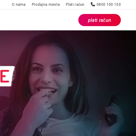
O nama
Prodajna mesta
Plati račun
0800 100 150
plati račun
Prodajna mesta
WebMail
Kontaktirajte nas