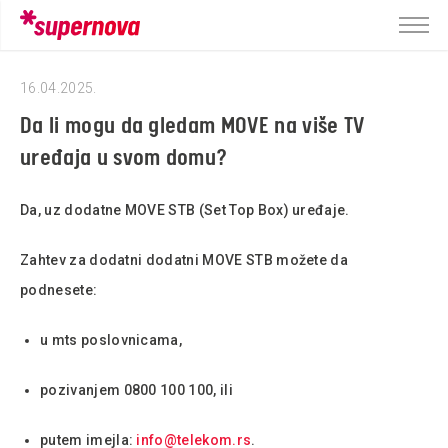
16.04.2025.
Da li mogu da gledam MOVE na više TV
uređaja u svom domu?
Da, uz dodatne MOVE STB (Set Top Box) uređaje.
Zahtev za dodatni dodatni MOVE STB možete da
podnesete:
u mts poslovnicama,
pozivanjem 0800 100 100, ili
putem imejla:
info@telekom.rs
.