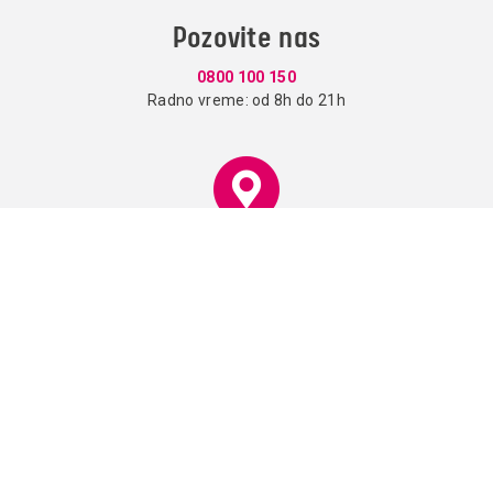
Pozovite nas
0800 100 150
Radno vreme: od 8h do 21h
Prodajna mesta
Lokacije objekata možete videti
ovde.
Usluge
Korisno
Paketi
Vesti
Televizija
O nama