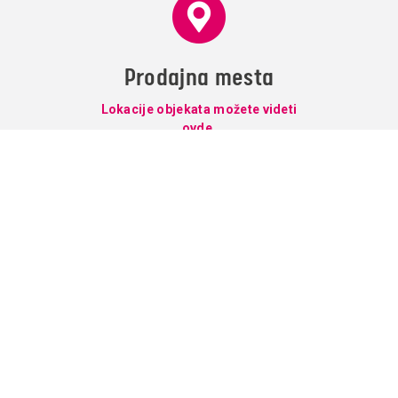
Prodajna mesta
Lokacije objekata možete videti
ovde.
Usluge
Korisno
Paketi
Vesti
Televizija
O nama
Internet
Prodajna mesta
Telefonija
Supernova mail
Podrška
Kontakt
Saglasnost za kolačiće