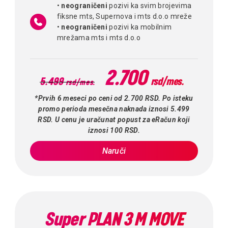
•
neograničeni
pozivi ka svim brojevima
fiksne mts, Supernova i mts d.o.o mreže
•
neograničeni
pozivi ka mobilnim
mrežama mts i mts d.o.o
2.700
5.499
rsd/mes.
rsd/mes.
*Prvih 6 meseci po ceni od 2.700 RSD. Po isteku
promo perioda mesečna naknada iznosi 5.499
RSD. U cenu je uračunat popust za eRačun koji
iznosi 100 RSD.
Naruči
Super PLAN 3 M MOVE