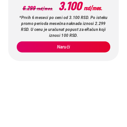
3.100
6.299
rsd/mes.
rsd/mes.
*Prvih 6 meseci po ceni od 3.100 RSD. Po isteku
promo perioda mesečna naknada iznosi 2.299
RSD. U cenu je uračunat popust za eRačun koji
iznosi 100 RSD.
Naruči