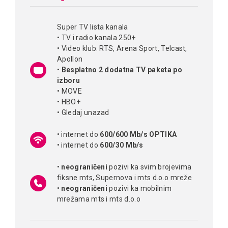
Super TV lista kanala
• TV i radio kanala 250+
• Video klub: RTS, Arena Sport, Telcast,
Apollon
•
Besplatno 2 dodatna TV paketa po
izboru
• MOVE
• HBO+
• Gledaj unazad
• internet do
600/600 Mb/s OPTIKA
• internet do
600/30 Mb/s
•
neograničeni
pozivi ka svim brojevima
fiksne mts, Supernova i mts d.o.o mreže
•
neograničeni
pozivi ka mobilnim
mrežama mts i mts d.o.o