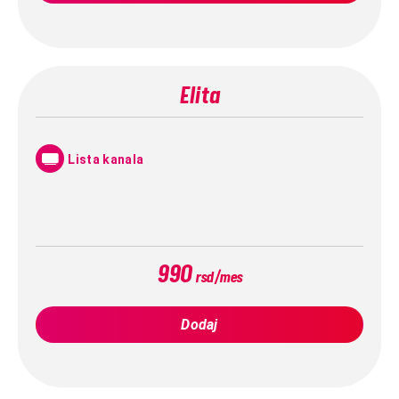
Elita
Lista kanala
990
rsd/mes
Dodaj