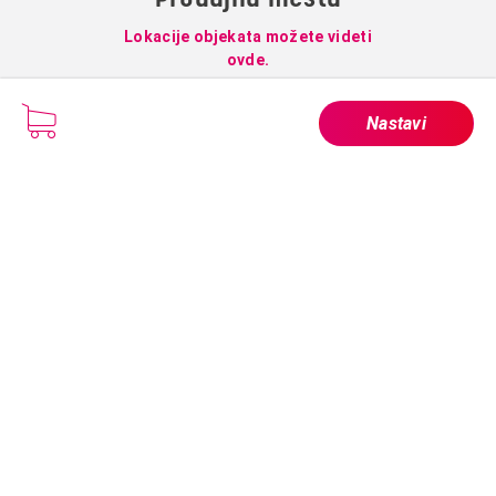
Lokacije objekata možete videti
ovde.
Nastavi
Usluge
Korisno
Paketi
Vesti
Televizija
O nama
Internet
Prodajna mesta
Telefonija
Supernova mail
Podrška
Kontakt
Saglasnost za kolačiće
Pratite nas
Facebook
Youtube