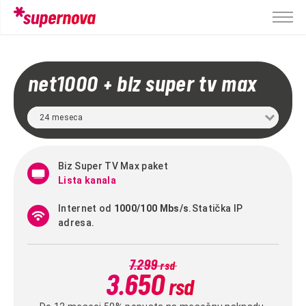
Pregled korpe
Paket
Net1000 + SuperTVBizMax
net1000 + biz super tv max
Ukupno
24 meseca
Biz Super TV Max paket
Lista kanala
Internet od
1000/100 Mbs/s
.
Statička IP
adresa.
7.299
rsd
3.650
rsd