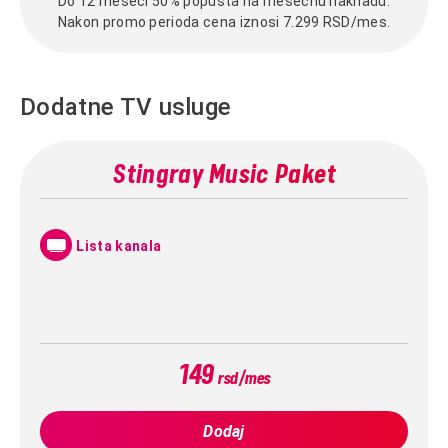
Do 12 meseci 50% popusta na mesečnu naknadu.
Nakon promo perioda cena iznosi 7.299 RSD/mes.
Dodatne TV usluge
Stingray Music Paket
Lista kanala
149
rsd/mes
Dodaj