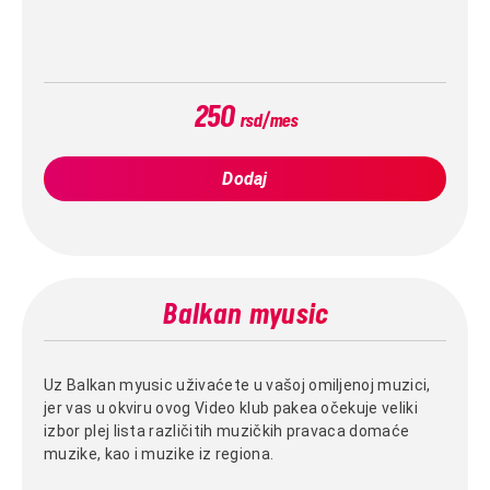
250
rsd/mes
Dodaj
Balkan myusic
Uz Balkan myusic uživaćete u vašoj omiljenoj muzici,
jer vas u okviru ovog Video klub pakea očekuje veliki
izbor plej lista različitih muzičkih pravaca domaće
muzike, kao i muzike iz regiona.